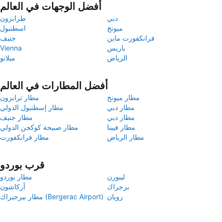
أفضل الوجهات في العالم
دبي
طرابزون
ميونخ
اسطنبول
فرانكفورت ماين
جنيف
باريس
Vienna
الرياض
ميلانو
أفضل المطارات في العالم
مطار ميونخ
مطار ترابزون
مطار دبي
مطار إسطنبول الدولي
مطار دبي
مطار جنيف
مطار فيينا
مطار صبيحة كوكجن الدولي
مطار الرياض
مطار فرانكفورت
قرب بوردو
ليبورن
مطار بوردو
برجراك
أركاشون
رويان
مطار بيرجيراك (Bergerac Airport)