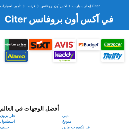
إيجار سيارات Citer
آكس أون بروفانس
فرنسا
تأجير السيارات
Citer في آكس أون بروفانس
أفضل الوجهات في العالم
دبي
طرابزون
ميونخ
اسطنبول
فرانكفورت ماين
جنيف