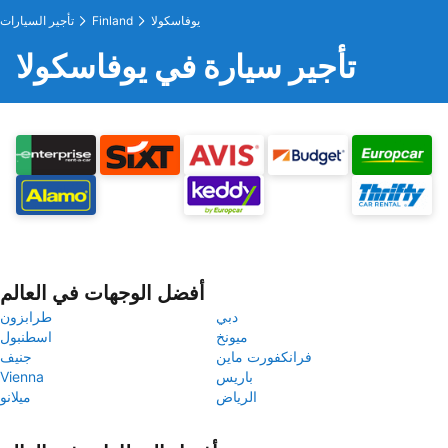
يوفاسكولا
Finland
تأجير السيارات
تأجير سيارة في يوفاسكولا
أفضل الوجهات في العالم
دبي
طرابزون
ميونخ
اسطنبول
فرانكفورت ماين
جنيف
باريس
Vienna
الرياض
ميلانو