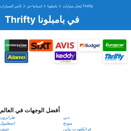
إيجار سيارات Thrifty
بامبلونا
اسبانيا-جز
تأجير السيارات
Thrifty في بامبلونا
أفضل الوجهات في العالم
دبي
طرابزون
ميونخ
اسطنبول
فرانكفورت ماين
جنيف