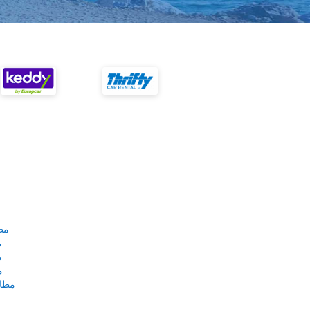
مط
م
م
م
مطار