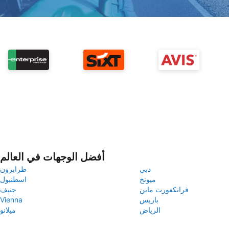
أفضل الوجهات في العالم
دبي
طرابزون
ميونخ
اسطنبول
فرانكفورت ماين
جنيف
باريس
Vienna
الرياض
ميلانو