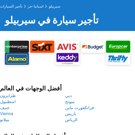
سيربيلو
اسبانيا-جز
تأجير السيارات
تأجير سيارة في سيربيلو
أفضل الوجهات في العالم
دبي
طرابزون
ميونخ
اسطنبول
فرانكفورت ماين
جنيف
باريس
Vienna
الرياض
ميلانو