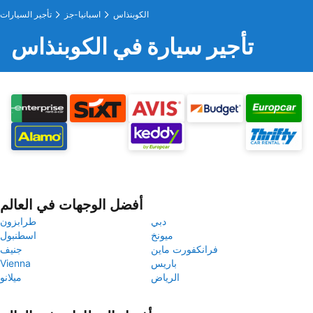
الكوبنذاس
اسبانيا-جز
تأجير السيارات
تأجير سيارة في الكوبنذاس
أفضل الوجهات في العالم
دبي
طرابزون
ميونخ
اسطنبول
فرانكفورت ماين
جنيف
باريس
Vienna
الرياض
ميلانو