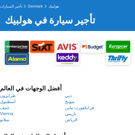
هولبيك
Denmark
تأجير السيارات
تأجير سيارة في هولبيك
أفضل الوجهات في العالم
دبي
طرابزون
ميونخ
اسطنبول
فرانكفورت ماين
جنيف
باريس
Vienna
الرياض
ميلانو