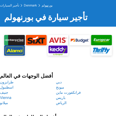
بورنهولم
Denmark
تأجير السيارات
تأجير سيارة في بورنهولم
أفضل الوجهات في العالم
دبي
طرابزون
ميونخ
اسطنبول
فرانكفورت ماين
جنيف
باريس
Vienna
الرياض
ميلانو