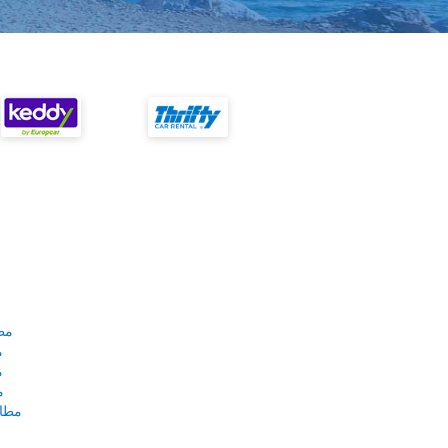
مط
م
م
م
مطار