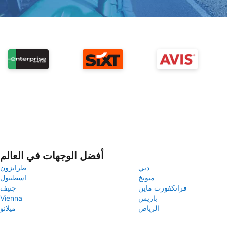
أفضل الوجهات في العالم
دبي
طرابزون
ميونخ
اسطنبول
فرانكفورت ماين
جنيف
باريس
Vienna
الرياض
ميلانو