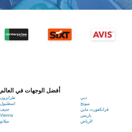
أفضل الوجهات في العالم
دبي
طرابزون
ميونخ
اسطنبول
فرانكفورت ماين
جنيف
باريس
Vienna
الرياض
ميلانو