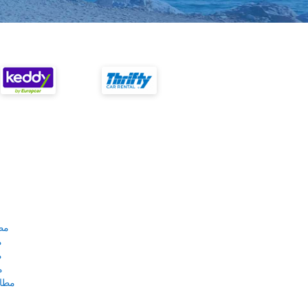
مط
م
م
م
مطار