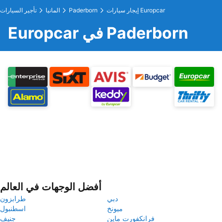
إيجار سيارات Europcar
Paderborn
المانيا
تأجير السيارات
Europcar في Paderborn
أفضل الوجهات في العالم
دبي
طرابزون
ميونخ
اسطنبول
فرانكفورت ماين
جنيف