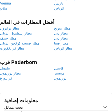
باريس
Vienna
الرياض
ميلانو
أفضل المطارات في العالم
مطار ميونخ
مطار ترابزون
مطار دبي
مطار إسطنبول الدولي
مطار دبي
مطار جنيف
مطار فيينا
مطار صبيحة كوكجن الدولي
مطار الرياض
مطار فرانكفورت
قرب Paderborn
كاسيل
بيليفيلد
مونستر
مطار دورتموند
دورتموند
فرايبورغ
معلومات إضافية
بحث مماثل