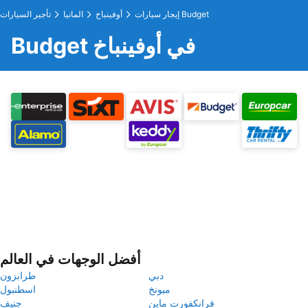
إيجار سيارات Budget
أوفينباخ
المانيا
تأجير السيارات
Budget في أوفينباخ
أفضل الوجهات في العالم
دبي
طرابزون
ميونخ
اسطنبول
فرانكفورت ماين
جنيف