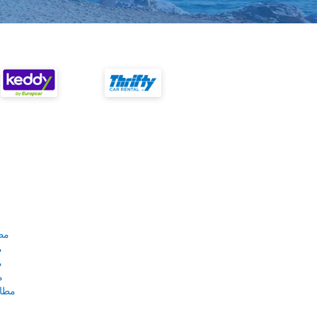
مط
م
م
م
مطار