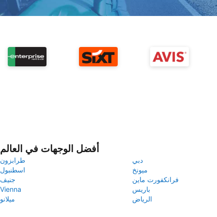
أفضل الوجهات في العالم
دبي
طرابزون
ميونخ
اسطنبول
فرانكفورت ماين
جنيف
باريس
Vienna
الرياض
ميلانو