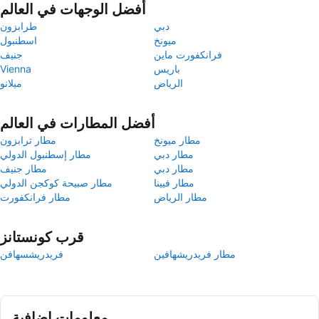
أفضل الوجهات في العالم
دبي
طرابزون
ميونخ
اسطنبول
فرانكفورت ماين
جنيف
باريس
Vienna
الرياض
ميلانو
أفضل المطارات في العالم
مطار ميونخ
مطار ترابزون
مطار دبي
مطار إسطنبول الدولي
مطار دبي
مطار جنيف
مطار فيينا
مطار صبيحة كوكجن الدولي
مطار الرياض
مطار فرانكفورت
قرب كونستانز
مطار فريدريشهافين
فريدريشسهافن
معلومات إضافية