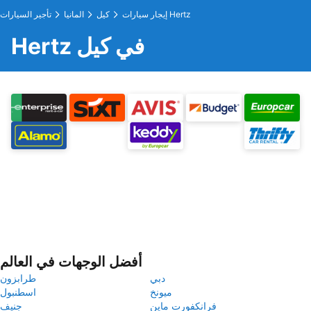
إيجار سيارات Hertz
كيل
المانيا
تأجير السيارات
Hertz في كيل
أفضل الوجهات في العالم
دبي
طرابزون
ميونخ
اسطنبول
فرانكفورت ماين
جنيف