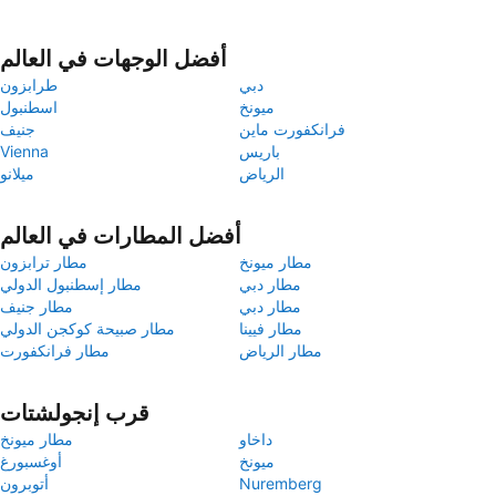
أفضل الوجهات في العالم
دبي
طرابزون
ميونخ
اسطنبول
فرانكفورت ماين
جنيف
باريس
Vienna
الرياض
ميلانو
أفضل المطارات في العالم
مطار ميونخ
مطار ترابزون
مطار دبي
مطار إسطنبول الدولي
مطار دبي
مطار جنيف
مطار فيينا
مطار صبيحة كوكجن الدولي
مطار الرياض
مطار فرانكفورت
قرب إنجولشتات
داخاو
مطار ميونخ
ميونخ
أوغسبورغ
Nuremberg
أتوبرون