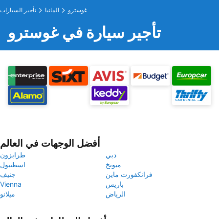
غوسترو
المانيا
تأجير السيارات
تأجير سيارة في غوسترو
أفضل الوجهات في العالم
دبي
طرابزون
ميونخ
اسطنبول
فرانكفورت ماين
جنيف
باريس
Vienna
الرياض
ميلانو