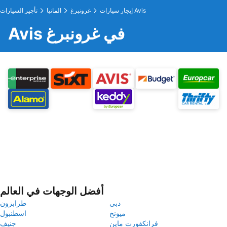
إيجار سيارات Avis
غرونبرغ
المانيا
تأجير السيارات
Avis في غرونبرغ
أفضل الوجهات في العالم
دبي
طرابزون
ميونخ
اسطنبول
فرانكفورت ماين
جنيف