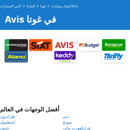
إيجار سيارات Avis
غوتا
المانيا
تأجير السيارات
Avis في غوتا
أفضل الوجهات في العالم
دبي
طرابزون
ميونخ
اسطنبول
فرانكفورت ماين
جنيف