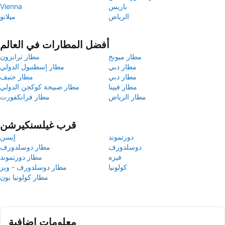
باريس
Vienna
الرياض
ميلانو
أفضل المطارات في العالم
مطار ميونخ
مطار ترابزون
مطار دبي
مطار إسطنبول الدولي
مطار دبي
مطار جنيف
مطار فيينا
مطار صبيحة كوكجن الدولي
مطار الرياض
مطار فرانكفورت
قرب غيلسنكيرشن
دورتموند
إيسن
دوسلدورف
مطار دوسلدورف
فيزه
مطار دورتموند
كولونيا
مطار دوسلدورف - ويز
مطار كولونيا بون
معلومات إضافية