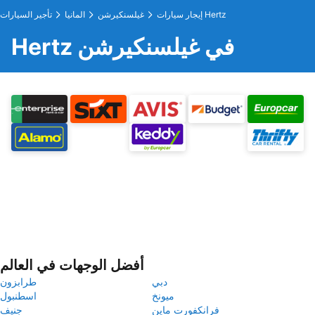
إيجار سيارات Hertz
غيلسنكيرشن
المانيا
تأجير السيارات
Hertz في غيلسنكيرشن
أفضل الوجهات في العالم
دبي
طرابزون
ميونخ
اسطنبول
فرانكفورت ماين
جنيف