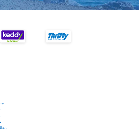
مط
م
م
م
مطار