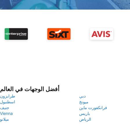
أفضل الوجهات في العالم
دبي
طرابزون
ميونخ
اسطنبول
فرانكفورت ماين
جنيف
باريس
Vienna
الرياض
ميلانو