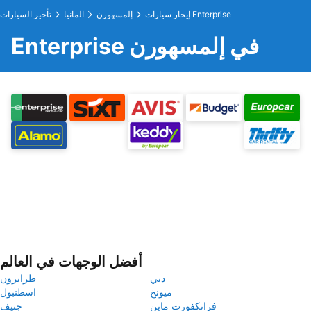
إيجار سيارات Enterprise
إلمسهورن
المانيا
تأجير السيارات
Enterprise في إلمسهورن
أفضل الوجهات في العالم
دبي
طرابزون
ميونخ
اسطنبول
فرانكفورت ماين
جنيف