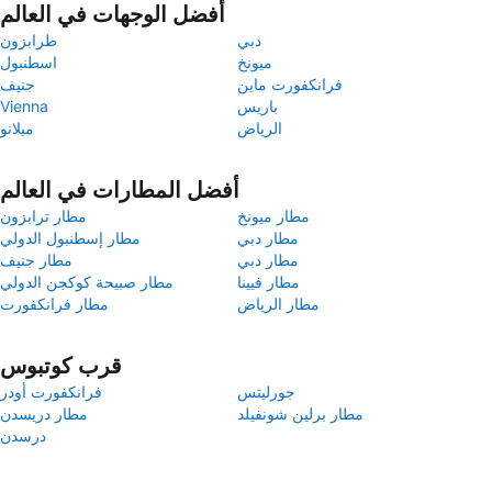
أفضل الوجهات في العالم
دبي
طرابزون
ميونخ
اسطنبول
فرانكفورت ماين
جنيف
باريس
Vienna
الرياض
ميلانو
أفضل المطارات في العالم
مطار ميونخ
مطار ترابزون
مطار دبي
مطار إسطنبول الدولي
مطار دبي
مطار جنيف
مطار فيينا
مطار صبيحة كوكجن الدولي
مطار الرياض
مطار فرانكفورت
قرب كوتبوس
جورليتس
فرانكفورت أودر
مطار برلين شونفيلد
مطار دريسدن
درسدن