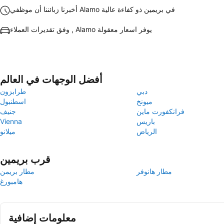
أخبرنا زبائننا أن موظفي Alamo في بريمين ذو كفاءة عالية
وفق تقديرات العملاء , Alamo يوفر اسعار معقولة
أفضل الوجهات في العالم
دبي
طرابزون
ميونخ
اسطنبول
فرانكفورت ماين
جنيف
باريس
Vienna
الرياض
ميلانو
قرب بريمين
مطار هانوفر
مطار بريمن
هامبورغ
معلومات إضافية