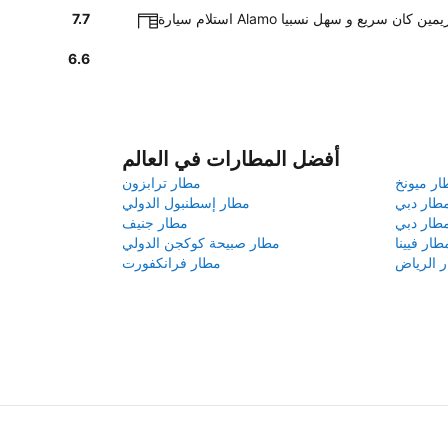
يارة Alamo في بريمين كان سريع و سهل نسبيا
7.7
6.6
أفضل المطارات في العالم
ار ميونخ
مطار ترابزون
طار دبي
مطار إسطنبول الدولي
طار دبي
مطار جنيف
طار فيينا
مطار صبيحة كوكجن الدولي
 الرياض
مطار فرانكفورت