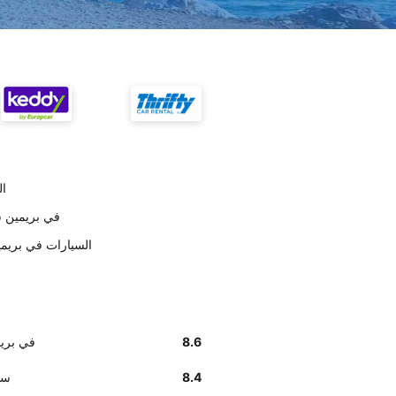
تس
أخبرنا زبائننا أن إيجاد مكتب 
وفق تقديرات العملاء , Alamo السي
8.6
أخبرنا زبائننا أن 
8.4
على 