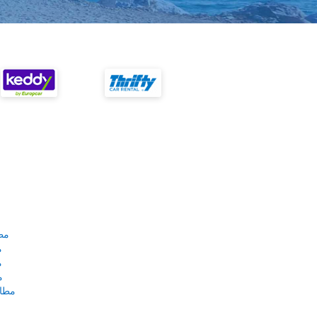
مط
م
م
م
مطار