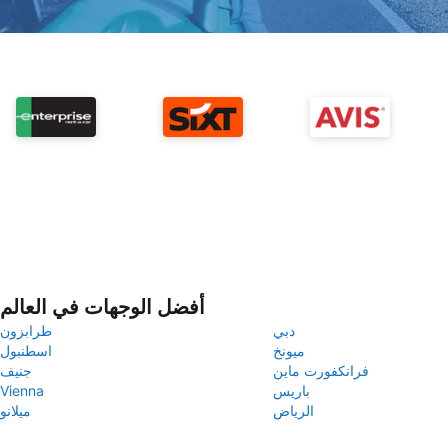
أفضل الوجهات في العالم
دبي
طرابزون
ميونخ
اسطنبول
فرانكفورت ماين
جنيف
باريس
Vienna
الرياض
ميلانو