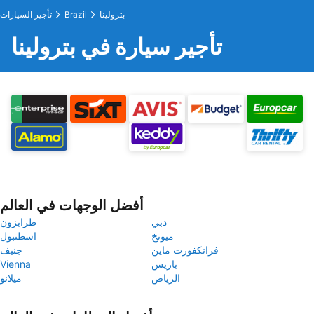
بترولينا
Brazil
تأجير السيارات
تأجير سيارة في بترولينا
أفضل الوجهات في العالم
دبي
طرابزون
ميونخ
اسطنبول
فرانكفورت ماين
جنيف
باريس
Vienna
الرياض
ميلانو