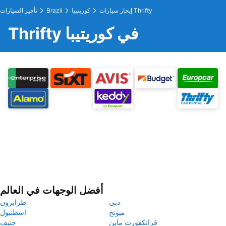
إيجار سيارات Thrifty
كوريتيبا
Brazil
تأجير السيارات
Thrifty في كوريتيبا
أفضل الوجهات في العالم
دبي
طرابزون
ميونخ
اسطنبول
فرانكفورت ماين
جنيف