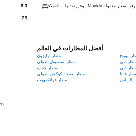
فق تقديرات العملاء , Movida يوفر اسعار معقولة
8.3
7.5
أفضل المطارات في العالم
ار ميونخ
مطار ترابزون
طار دبي
مطار إسطنبول الدولي
طار دبي
مطار جنيف
طار فيينا
مطار صبيحة كوكجن الدولي
 الرياض
مطار فرانكفورت
مطار