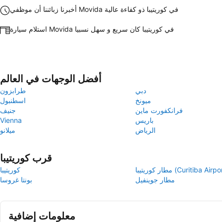
أخبرنا زبائننا أن موظفي Movida في كوريتيبا ذو كفاءة عالية
استلام سيارة Movida في كوريتيبا كان سريع و سهل نسبيا
أفضل الوجهات في العالم
دبي
طرابزون
ميونخ
اسطنبول
فرانكفورت ماين
جنيف
باريس
Vienna
الرياض
ميلانو
قرب كوريتيبا
 كوريتيبا (Curitiba Airport)
كوريتيبا
مطار جوينفيل
بونتا غروسا
معلومات إضافية