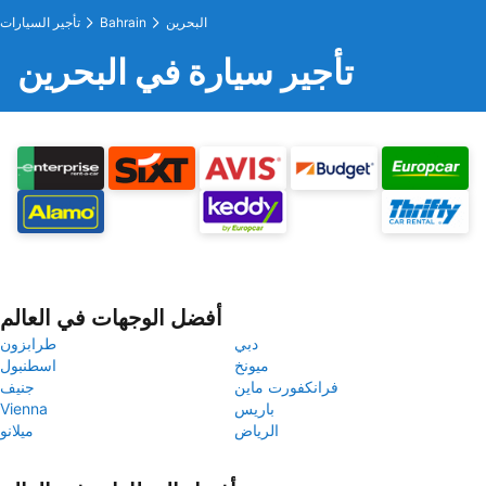
البحرين
Bahrain
تأجير السيارات
تأجير سيارة في البحرين
أفضل الوجهات في العالم
دبي
طرابزون
ميونخ
اسطنبول
فرانكفورت ماين
جنيف
باريس
Vienna
الرياض
ميلانو