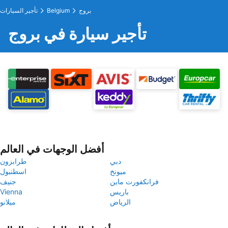
بروج
Belgium
تأجير السيارات
تأجير سيارة في بروج
أفضل الوجهات في العالم
دبي
طرابزون
ميونخ
اسطنبول
فرانكفورت ماين
جنيف
باريس
Vienna
الرياض
ميلانو