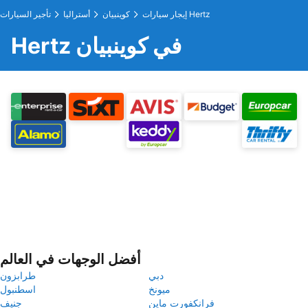
إيجار سيارات Hertz
كوينبيان
أستراليا
تأجير السيارات
Hertz في كوينبيان
أفضل الوجهات في العالم
دبي
طرابزون
ميونخ
اسطنبول
فرانكفورت ماين
جنيف