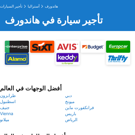
هاندورف
أستراليا
تأجير السيارات
تأجير سيارة في هاندورف
أفضل الوجهات في العالم
دبي
طرابزون
ميونخ
اسطنبول
فرانكفورت ماين
جنيف
باريس
Vienna
الرياض
ميلانو