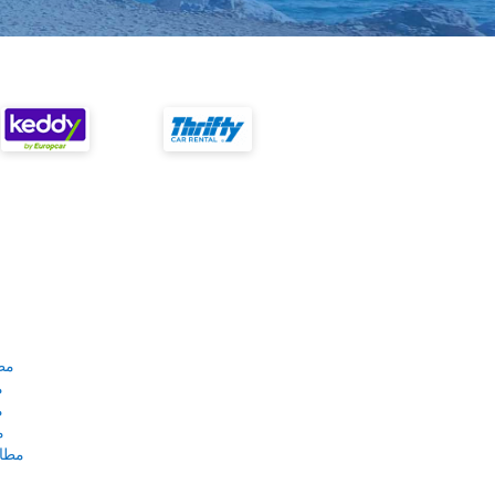
مط
م
م
م
مطار