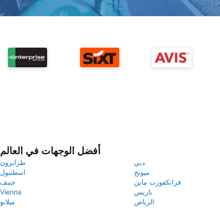
أفضل الوجهات في العالم
دبي
طرابزون
ميونخ
اسطنبول
فرانكفورت ماين
جنيف
باريس
Vienna
الرياض
ميلانو