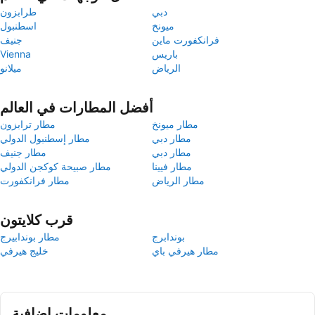
دبي
طرابزون
ميونخ
اسطنبول
فرانكفورت ماين
جنيف
باريس
Vienna
الرياض
ميلانو
أفضل المطارات في العالم
مطار ميونخ
مطار ترابزون
مطار دبي
مطار إسطنبول الدولي
مطار دبي
مطار جنيف
مطار فيينا
مطار صبيحة كوكجن الدولي
مطار الرياض
مطار فرانكفورت
قرب كلايتون
بوندابرج
مطار بوندابيرج
مطار هيرفي باي
خليج هيرفي
معلومات إضافية