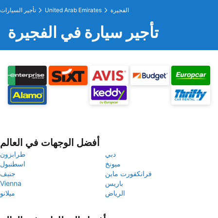
الفجيرة
United Arab Emirates
تأجير السيارات
تأجير سيارة في الفجيرة
أفضل الوجهات في العالم
دبي
طرابزون
ميونخ
اسطنبول
فرانكفورت ماين
جنيف
باريس
Vienna
الرياض
ميلانو