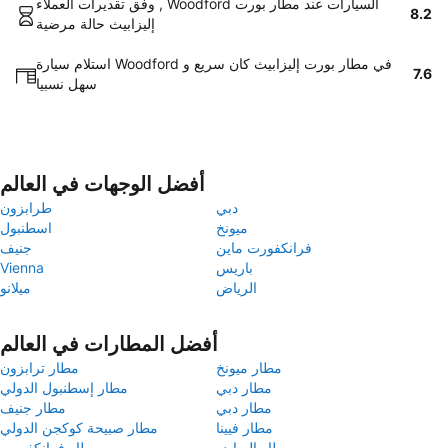
وفق تقديرات العملاء , Woodford السيارات عند مطار بورت
8.2
إليزابيث حالة مرضية
استلام سيارة Woodford في مطار بورت إليزابيث كان سريع و
7.6
سهل نسبيا
أفضل الوجهات في العالم
دبي
طرابزون
ميونخ
اسطنبول
فرانكفورت ماين
جنيف
باريس
Vienna
الرياض
ميلانو
أفضل المطارات في العالم
مطار ميونخ
مطار ترابزون
مطار دبي
مطار إسطنبول الدولي
مطار دبي
مطار جنيف
مطار فيينا
مطار صبيحة كوكجن الدولي
مطار الرياض
مطار فرانكفورت