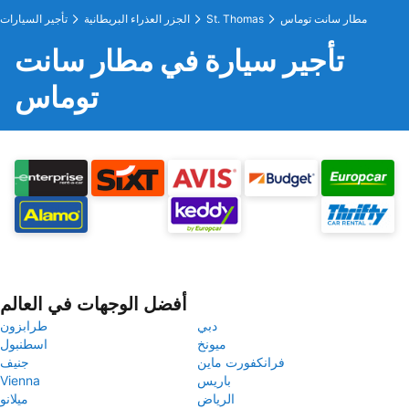
مطار سانت توماس
St. Thomas
الجزر العذراء البريطانية
تأجير السيارات
تأجير سيارة في مطار سانت
توماس
أفضل الوجهات في العالم
دبي
طرابزون
ميونخ
اسطنبول
فرانكفورت ماين
جنيف
باريس
Vienna
الرياض
ميلانو