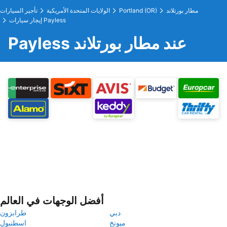
مطار بورتلاند
Portland (OR)
الولايات المتحدة الأمريكية
تأجير السيارات
إيجار سيارات Payless
Payless عند مطار بورتلاند
أفضل الوجهات في العالم
دبي
طرابزون
ميونخ
اسطنبول