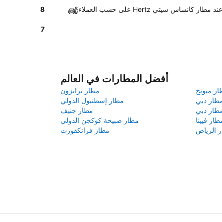
سيارات نظيفة عند مطار كانساس سيتي
8
7
أفضل المطارات في العالم
ار ميونخ
مطار ترابزون
طار دبي
مطار إسطنبول الدولي
طار دبي
مطار جنيف
طار فيينا
مطار صبيحة كوكجن الدولي
 الرياض
مطار فرانكفورت