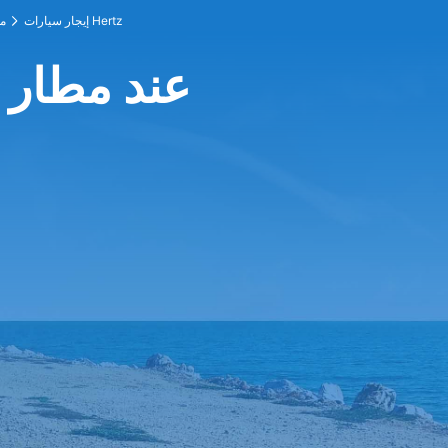
إيجار سيارات Hertz
م
Hertz عند م