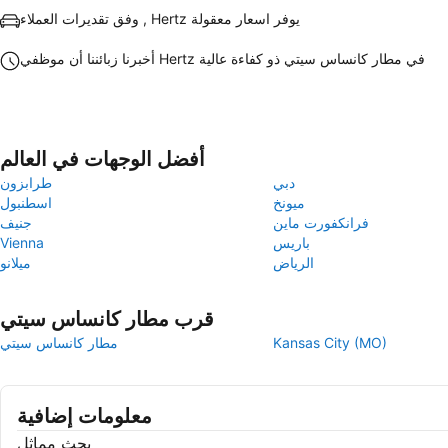
وفق تقديرات العملاء , Hertz يوفر اسعار معقولة
أخبرنا زبائننا أن موظفي Hertz في مطار كانساس سيتي ذو كفاءة عالية
أفضل الوجهات في العالم
دبي
طرابزون
ميونخ
اسطنبول
فرانكفورت ماين
جنيف
باريس
Vienna
الرياض
ميلانو
قرب مطار كانساس سيتي
Kansas City (MO)
مطار كانساس سيتي
معلومات إضافية
بحث مماثل