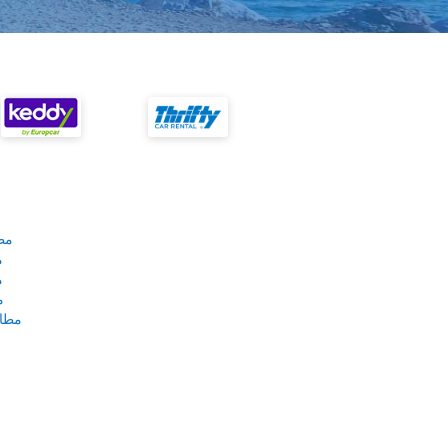
مط
م
م
م
مطار