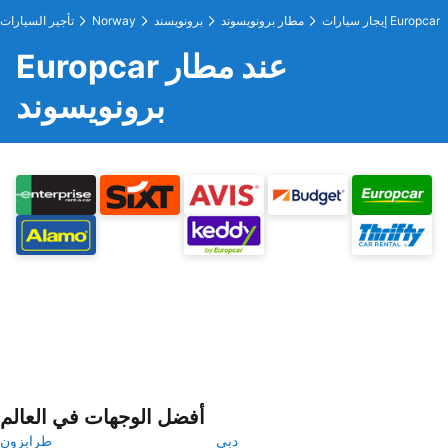
إيجار سيارات Europcar
مطار برونويسوند
برونويسند
Norway
تأجير السيارات
Europcar عند مطار
برونويسوند
أفضل الوجهات في العالم
دبي
طرابزون