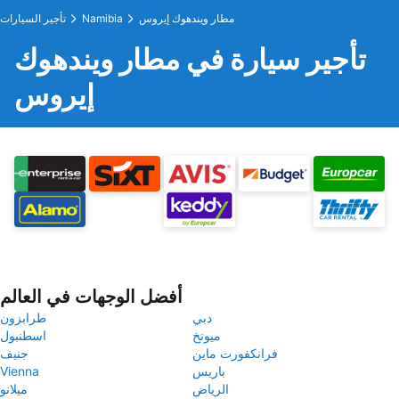
مطار ويندهوك إيروس
Namibia
تأجير السيارات
تأجير سيارة في مطار ويندهوك
إيروس
أفضل الوجهات في العالم
دبي
طرابزون
ميونخ
اسطنبول
فرانكفورت ماين
جنيف
باريس
Vienna
الرياض
ميلانو