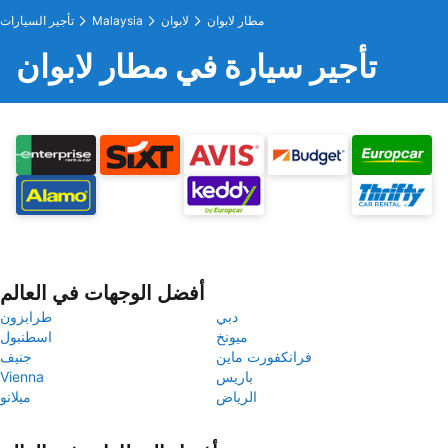
مطار لابوان
لابوان
Malaysia
تأجير السيارات
تأجير سيارة في مطار لابوان
أفضل الوجهات في العالم
دبي
طرابزون
ميونخ
اسطنبول
فرانكفورت ماين
جنيف
باريس
Vienna
الرياض
ميلانو