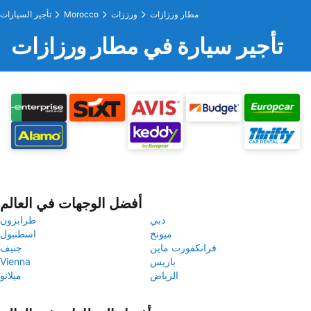
مطار ورزازات
ورززات
Morocco
تأجير السيارات
تأجير سيارة في مطار ورزازات
أفضل الوجهات في العالم
دبي
طرابزون
ميونخ
اسطنبول
فرانكفورت ماين
جنيف
باريس
Vienna
الرياض
ميلانو