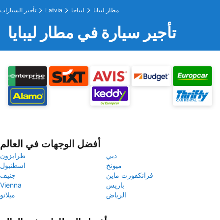
مطار ليبايا
ليباجا
Latvia
تأجير السيارات
تأجير سيارة في مطار ليبايا
أفضل الوجهات في العالم
دبي
طرابزون
ميونخ
اسطنبول
فرانكفورت ماين
جنيف
باريس
Vienna
الرياض
ميلانو