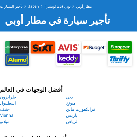
مطار أوبي
يوبي (ياماغوتشي)
Japan
تأجير السيارات
تأجير سيارة في مطار أوبي
أفضل الوجهات في العالم
دبي
طرابزون
ميونخ
اسطنبول
فرانكفورت ماين
جنيف
باريس
Vienna
الرياض
ميلانو