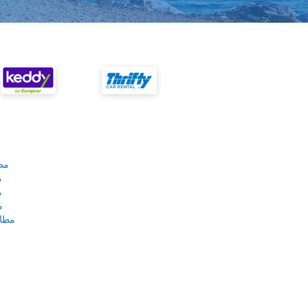
مط
م
م
م
مطار