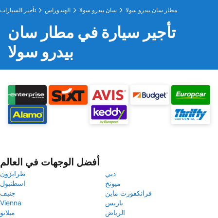
مطار سان بيدرو سولا
سان بيدرو سولا
الهندوراس
تأجير السيارات
تأجير سيارة في مطار سان
بيدرو سولا
أفضل الوجهات في العالم
دبي
طرابزون
ميونخ
اسطنبول
فرانكفورت ماين
جنيف
باريس
Vienna
الرياض
ميلانو