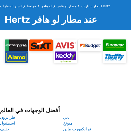
إيجار سيارات Hertz
مطار لو هافر
لو هافر
فرنسا
تأجير السيارات
Hertz عند مطار لو هافر
أفضل الوجهات في العالم
دبي
طرابزون
ميونخ
اسطنبول
فرانكفورت ماين
جنيف