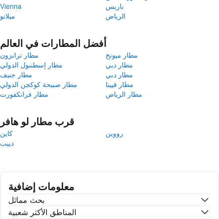
باريس
Vienna
الرياض
ميلانو
أفضل المطارات في العالم
مطار ميونخ
مطار ترابزون
مطار دبي
مطار إسطنبول الدولي
مطار دبي
مطار جنيف
مطار فيينا
مطار صبيحة كوكجن الدولي
مطار الرياض
مطار فرانكفورت
قرب مطار لو هافر
رووين
كاين
دييب
معلومات إضافية
بحث مماثل
المناطق الأكتر شعبية